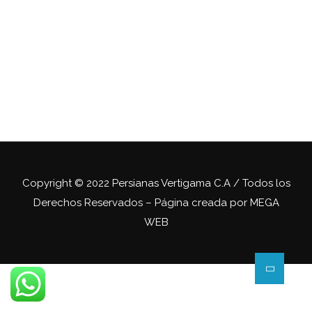
Puertas Plegables
PUERTAS PLEGABLES
Copyright © 2022 Persianas Vertigama C.A / Todos los
Derechos Reservados – Página creada por
MEGA
WEB